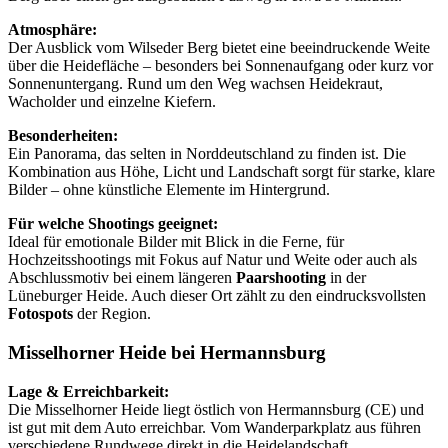
Atmosphäre:
Der Ausblick vom Wilseder Berg bietet eine beeindruckende Weite
über die Heidefläche – besonders bei Sonnenaufgang oder kurz vor
Sonnenuntergang. Rund um den Weg wachsen Heidekraut,
Wacholder und einzelne Kiefern.
Besonderheiten:
Ein Panorama, das selten in Norddeutschland zu finden ist. Die
Kombination aus Höhe, Licht und Landschaft sorgt für starke, klare
Bilder – ohne künstliche Elemente im Hintergrund.
Für welche Shootings geeignet:
Ideal für emotionale Bilder mit Blick in die Ferne, für
Hochzeitsshootings mit Fokus auf Natur und Weite oder auch als
Abschlussmotiv bei einem längeren
Paarshooting
in der
Lüneburger Heide. Auch dieser Ort zählt zu den eindrucksvollsten
Fotospots
der Region.
Misselhorner Heide bei Hermannsburg
Lage & Erreichbarkeit:
Die Misselhorner Heide liegt östlich von Hermannsburg (CE) und
ist gut mit dem Auto erreichbar. Vom Wanderparkplatz aus führen
verschiedene Rundwege direkt in die Heidelandschaft.