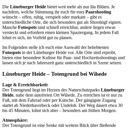
Die
Lüneburger Heide
bietet weit mehr als nur lila Blüten. Je
nachdem, welche Stimmung ihr euch für euer
Paarshooting
wünscht – offen, ruhig, verspielt oder markant – gibt es
unterschiedliche Orte, die sich besonders gut als Shootingf eignen.
Manche
Fotospots
sind schnell erreichbar, andere liegen etwas
versteckt und erfordern einen kleinen Spaziergang. In jedem Fall
lohnt es sich, im Vorfeld gut zu planen.
Im Folgenden stelle ich euch eine Auswahl der beliebtesten
Fotospots
in der Lüneburger Heide vor. Alle Orte sind erprobt,
bieten eine besondere Kulisse für Paar- und Hochzeitsshootings und
lassen sich je nach Jahreszeit ganz unterschiedlich in Szene setzen.
Lüneburger Heide – Totengrund bei Wilsede
Lage & Erreichbarkeit:
Der Totengrund liegt im Herzen des Naturschutzparks
Lüneburger
Heide
, nahe dem autofreien Ort Wilsede. Zu erreichen ist er nur zu
Fuß, mit dem Fahrrad oder per Kutsche. Der gängigste Zugang
startet ab Niederhaverbeck oder Undeloh. Der Weg dauert etwa 30
bis 45 Minuten, lohnt sich aber – besonders am frühen Morgen.
Atmosphäre:
Der Totengrund ist eine Senke mit weitem Blick über fließende