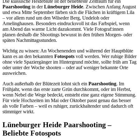
Die klassische Heideblüte ist der beliebteste Zeitraum für ein
Paarshooting
in der
Lüneburger Heide
. Zwischen Anfang August
und etwa Mitte September färben sich die Flächen in kräftigem Lila
– vor allem rund um den Wilseder Berg, Undeloh oder
Amelinghausen. Besonders eindrucksvoll ist das Farbspiel, wenn
am Abend das warme Licht dazukommt. Viele Fotograf:innen
planen deshalb die Shootings bewusst in den frühen Morgen- oder
späten Nachmittagsstunden.
Wichtig zu wissen: An Wochenenden und während der Hauptblüte
kann es an den bekannten
Fotospots
voll werden. Wer ruhige Bilder
ohne viele Spaziergänger im Hintergrund möchte, sollte früh am Tag
oder unter der Woche shooten – oder auf weniger bekannte Orte
ausweichen.
Auch außerhalb der Blütezeit lohnt sich ein
Paarshooting
. Im
Frühjahr, wenn das erste zarte Grün durchkommt, oder im Herbst,
wenn Nebel die Wege bedeckt, entsteht eine ganz eigene Stimmung.
Für viele Hochzeiten im Mai oder Oktober passt genau das besser
als volle Farben – weil es ruhiger, zurückhaltender und dadurch oft
stimmiger wirkt.
Lüneburger Heide Paarshooting –
Beliebte Fotospots