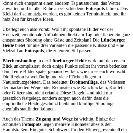
könnt euch entspannt einen anderen Tag aussuchen, das Wetter
abwarten und in aller Ruhe an verschiedene
Fotospots
fahren. Das
Kleid darf schmutzig werden, es gibt keinen Termindruck, und ihr
habt Zeit für kreative Ideen.
Überlegt euch also vorab: Wollt ihr spontane Bilder vor der
Hochzeit, emotionale Aufnahmen direkt am Tag oder lieber ein ganz
entspanntes Shooting ohne Gäste und Zeitplan? Die
Lüneburger
Heide
bietet für alle drei Varianten die passende Kulisse und eine
Vielzahl an
Fotospots
, die zu eurem Stil passen.
Pärchenshooting
in der
Lüneburger Heide
wirkt auf den ersten
Blick unkompliziert, doch einige Punkte solltet ihr vorab bedenken,
damit eure Bilder später genauso wirken, wie ihr es euch wünscht.
Die Region ist weitläufig und viele Flächen liegen in
Naturschutzgebieten. Das bedeutet:
Drohnenflüge
, das Verlassen
der markierten Wege oder Requisiten wie Rauchfackeln, Konfetti
oder Glitzer sind nicht erlaubt. Diese Regeln sind nicht nur
gesetzlich festgelegt, sondern sorgen auch dafür, dass die
empfindliche Heide geschützt bleibt und künftige Shootings
ebenfalls stattfinden können.
Auch das Thema
Zugang und Wege
ist wichtig. Einige der
schönsten
Fotospots
liegen mehrere Kilometer abseits der
Hauptstraßen. Ein gutes Schuhwerk für den Hinweg, eventuell ein