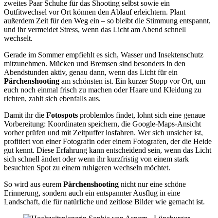
zweites Paar Schuhe für das Shooting selbst sowie ein
Outfitwechsel vor Ort können den Ablauf erleichtern. Plant
außerdem Zeit für den Weg ein – so bleibt die Stimmung entspannt,
und ihr vermeidet Stress, wenn das Licht am Abend schnell
wechselt.
Gerade im Sommer empfiehlt es sich, Wasser und Insektenschutz
mitzunehmen. Mücken und Bremsen sind besonders in den
Abendstunden aktiv, genau dann, wenn das Licht für ein
Pärchenshooting
am schönsten ist. Ein kurzer Stopp vor Ort, um
euch noch einmal frisch zu machen oder Haare und Kleidung zu
richten, zahlt sich ebenfalls aus.
Damit ihr die
Fotospots
problemlos findet, lohnt sich eine genaue
Vorbereitung: Koordinaten speichern, die Google‑Maps‑Ansicht
vorher prüfen und mit Zeitpuffer losfahren. Wer sich unsicher ist,
profitiert von einer Fotografin oder einem Fotografen, der die Heide
gut kennt. Diese Erfahrung kann entscheidend sein, wenn das Licht
sich schnell ändert oder wenn ihr kurzfristig von einem stark
besuchten Spot zu einem ruhigeren wechseln möchtet.
So wird aus eurem
Pärchenshooting
nicht nur eine schöne
Erinnerung, sondern auch ein entspannter Ausflug in eine
Landschaft, die für natürliche und zeitlose Bilder wie gemacht ist.