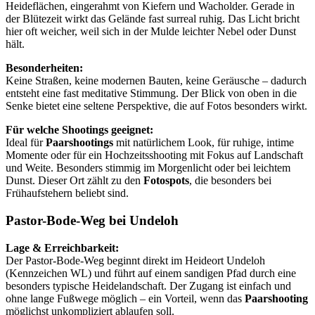
Heideflächen, eingerahmt von Kiefern und Wacholder. Gerade in
der Blütezeit wirkt das Gelände fast surreal ruhig. Das Licht bricht
hier oft weicher, weil sich in der Mulde leichter Nebel oder Dunst
hält.
Besonderheiten:
Keine Straßen, keine modernen Bauten, keine Geräusche – dadurch
entsteht eine fast meditative Stimmung. Der Blick von oben in die
Senke bietet eine seltene Perspektive, die auf Fotos besonders wirkt.
Für welche Shootings geeignet:
Ideal für
Paarshootings
mit natürlichem Look, für ruhige, intime
Momente oder für ein Hochzeitsshooting mit Fokus auf Landschaft
und Weite. Besonders stimmig im Morgenlicht oder bei leichtem
Dunst. Dieser Ort zählt zu den
Fotospots
, die besonders bei
Frühaufstehern beliebt sind.
Pastor-Bode-Weg bei Undeloh
Lage & Erreichbarkeit:
Der Pastor-Bode-Weg beginnt direkt im Heideort Undeloh
(Kennzeichen WL) und führt auf einem sandigen Pfad durch eine
besonders typische Heidelandschaft. Der Zugang ist einfach und
ohne lange Fußwege möglich – ein Vorteil, wenn das
Paarshooting
möglichst unkompliziert ablaufen soll.