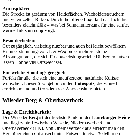
Atmosphäre:
Die Strecke ist gesäumt von Heideflächen, Wacholdersträuchern
und vereinzelten Birken. Durch die offene Lage fällt das Licht hier
besonders gleichmäßig – was bei Sonnenuntergang für eine sanfte,
warme Bildstimmung sorgt.
Besonderheiten:
Gut zugänglich, vielseitig nutzbar und auch bei leicht bewölktem
Himmel stimmungsvoll. Der Weg bietet mehrere kleine
Abzweigungen, die sich für abwechslungsreiche Bildserien nutzen
lassen – ohne viel Ortswechsel.
Für welche Shootings geeignet:
Perfekt für alle, die sich eine unaufgeregte, natürliche Kulisse
wünschen. Dieser Spot gehört zu den
Fotospots
, die schnell
erreichbar sind und trotzdem viel Abwechslung bieten.
Wilseder Berg & Oberhaverbeck
Lage & Erreichbarkeit:
Der Wilseder Berg ist der höchste Punkt in der
Lüneburger Heide
und liegt zentral zwischen Wilsede, Niederhaverbeck und
Oberhaverbeck (HK). Von Oberhaverbeck aus erreicht man den
Berg über einen gut ausgebauten Fußweg in etwa 30 Minuten.